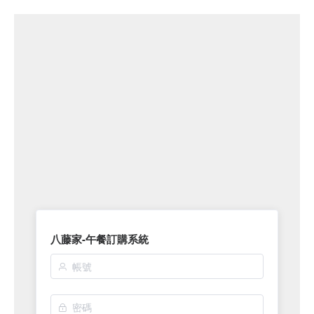
八藤家-午餐訂購系統